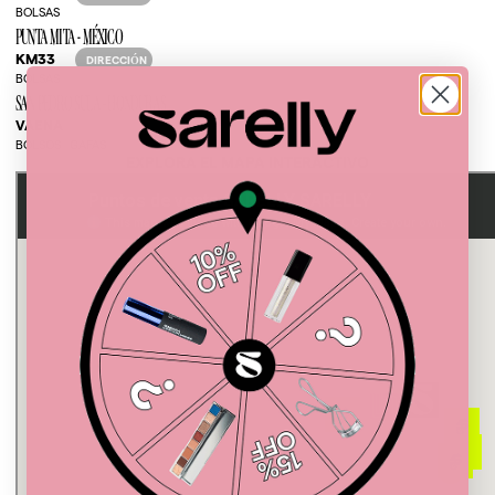
BOLSAS
PUNTA MITA - MÉXICO
KM33
DIRECCIÓN
BOLSAS
SAN PEDRO SULA - HONDURAS
VAENA
DIRECCIÓN
BOLSOS | GAFAS
EXPLORA EL MAPA INTERACTIVO