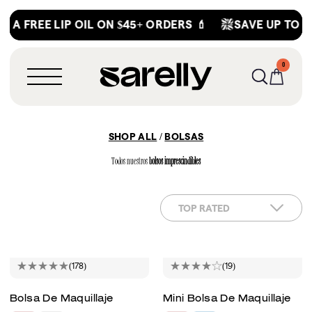
Saltar
 A FREE LIP OIL ON $45+ ORDERS 💄
SAVE UP TO 25
al
contenido
0
0
MENÚ
ARTÍCULOS
SHOP ALL
/
BOLSAS
Todos nuestros
bolsos imprescindibles
(178)
(19)
Bolsa De Maquillaje
Mini Bolsa De Maquillaje