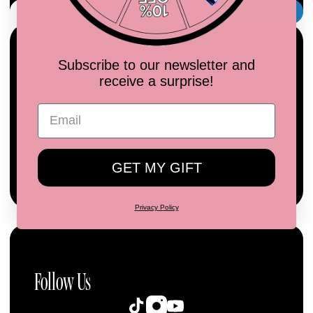
Correo
SUSCRIBIR
electrónico
ALL THE VIBES
Subscribe to our newsletter and
receive a surprise!
Listen to our Playlist
SEE YOU AGAIN
VUELVE CONTIGO
GET MY GIFT
MALIBU
Privacy Policy
Follow Us
Instagram
TikTok
YouTube