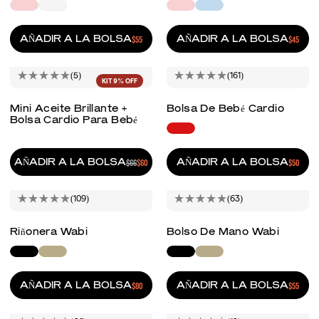
AÑADIR A LA BOLSA
AÑADIR A LA BOLSA
PRECIO REGULAR
$55
PRECIO R
$45
(5)
(161)
KIT
9% OFF
Mini Aceite Brillante +
Bolsa De Bebé Cardio
Bolsa Cardio Para Bebé
AÑADIR A LA BOLSA
AÑADIR A LA BOLSA
PRECIO REGULAR
$66
PRECIO DE VENTA
$60
PRECIO R
$50
(109)
(63)
Riñonera Wabi
Bolso De Mano Wabi
AÑADIR A LA BOLSA
AÑADIR A LA BOLSA
PRECIO REGULAR
$80
PRECIO R
$55