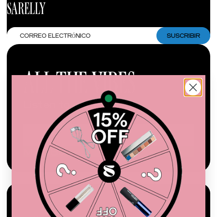
SARELLY
Correo
SUSCRIBIR
electrónico
ALL THE VIBES
Listen to our Playlist
SEE YOU AGAIN
VUELVE CONTIGO
MALIBU