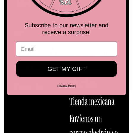
Follow Us
Instagram
TikTok
YouTube
Subscribe to our newsletter and
receive a surprise!
SHOP
COMPANY
Los más vendidos
Sobre nosotros
Constituir
Ubicaciones
GET MY GIFT
minoristas
Accesorios
Privacy Policy
Tienda mexicana
Envíenos un
correo electrónico